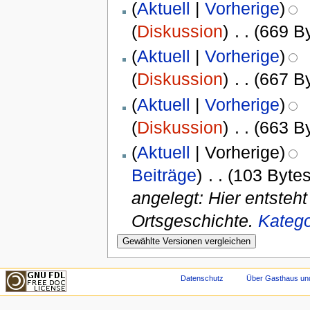
(
Aktuell
|
Vorherige
)
(
Diskussion
)
‎
. .
(669 B
(
Aktuell
|
Vorherige
)
(
Diskussion
)
‎
. .
(667 B
(
Aktuell
|
Vorherige
)
(
Diskussion
)
‎
. .
(663 B
(
Aktuell
| Vorherige)
Beiträge
)
‎
. .
(103 Bytes
angelegt: Hier entsteh
Ortsgeschichte.
Katego
Datenschutz
Über Gasthaus un