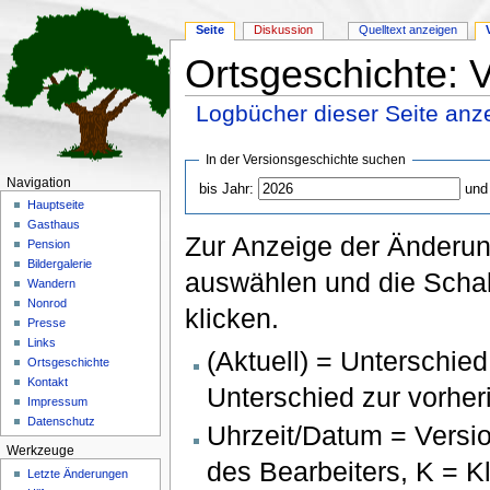
Seite
Diskussion
Quelltext anzeigen
Ortsgeschichte: 
Logbücher dieser Seite anz
Wechseln zu:
Navigation
,
Suche
In der Versionsgeschichte suchen
Navigation
bis Jahr:
und
Hauptseite
Gasthaus
Zur Anzeige der Änderun
Pension
Bildergalerie
auswählen und die Schal
Wandern
Nonrod
klicken.
Presse
Links
(Aktuell) = Unterschied
Ortsgeschichte
Kontakt
Unterschied zur vorher
Impressum
Datenschutz
Uhrzeit/Datum = Versi
Werkzeuge
des Bearbeiters, K = 
Letzte Änderungen