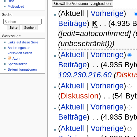
Hilfe
Multiupload
(Aktuell |
Vorherige
)
Suche
Beiträge
)
‎
K
. .
(4.935 B
([edit=autoconfirmed]
Werkzeuge
(unbeschränkt)))
Links auf diese Seite
Änderungen an
(
Aktuell
|
Vorherige
)
verlinkten Seiten
Atom
Beiträge
)
‎
. .
(4.935 Byt
Spezialseiten
Seiten­informationen
109.230.216.60
(
Disku
(
Aktuell
|
Vorherige
)
(
Diskussion
)
‎
. .
(54 Byt
(
Aktuell
|
Vorherige
)
Beiträge
)
‎
. .
(4.935 Byt
(
Aktuell
|
Vorherige
)